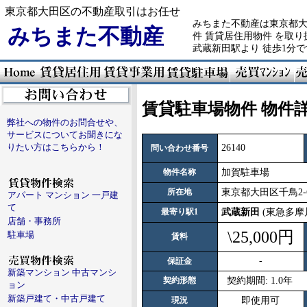
東京都大田区の不動産取引はお任せ
みちまた不動産は東京都大
みちまた不動産
件 賃貸居住用物件 を取
武蔵新田駅より 徒歩1分
賃貸駐車場物件 物件
弊社への物件のお問合せや、
サービスについてお聞きにな
りたい方はこちらから！
26140
問い合わせ番号
物件名称
加賀駐車場
所在地
東京都大田区千鳥2-6
アパート マンション 一戸建
て
最寄り駅1
武蔵新田
(東急多摩川
店舗・事務所
\25,000円
駐車場
賃料
-
保証金
新築マンション 中古マンシ
契約形態
契約期間: 1.0年
ョン
新築戸建て・中古戸建て
現況
即使用可