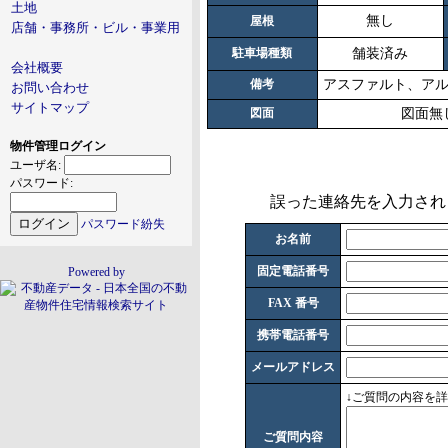
土地
無し
屋根
店舗・事務所・ビル・事業用
駐車場種類
舗装済み
会社概要
備考
アスファルト、ア
お問い合わせ
サイトマップ
図面
図面無
物件管理ログイン
ユーザ名:
パスワード:
誤った連絡先を入力され
パスワード紛失
お名前
固定電話番号
Powered by
FAX 番号
携帯電話番号
メールアドレス
↓ご質問の内容を
ご質問内容