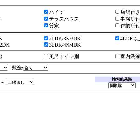
ハイツ
店舗付
ン
テラスハウス
事務所
貸家
作業所
K
2LDK/3K/3DK
4LDK以
/2DK
3LDK/4K/4DK
談
風呂トイレ別
室内洗
敷金:
検索結果順
～