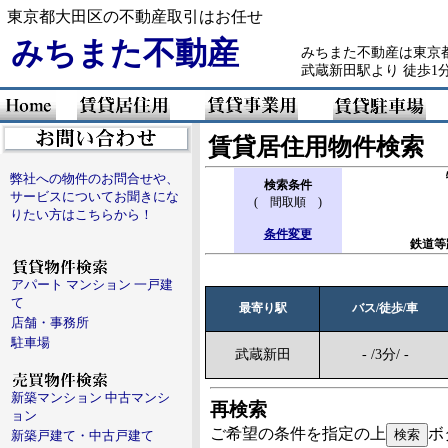
東京都大田区の不動産取引はお任せ
みちまた不動産
みちまた不動産は東京都
武蔵新田駅より 徒歩1
賃貸居住用物件検索
弊社への物件のお問合せや、
検索条件
サービスについてお聞きにな
( 間取順 )
りたい方はこちらから！
条件変更
鉄道等
アパート マンション 一戸建
て
最寄り駅
バス/徒歩/車
店舗・事務所
駐車場
武蔵新田
- /3分/ -
新築マンション 中古マンシ
再検索
ョン
ご希望の条件を指定の上
ボ
新築戸建て・中古戸建て