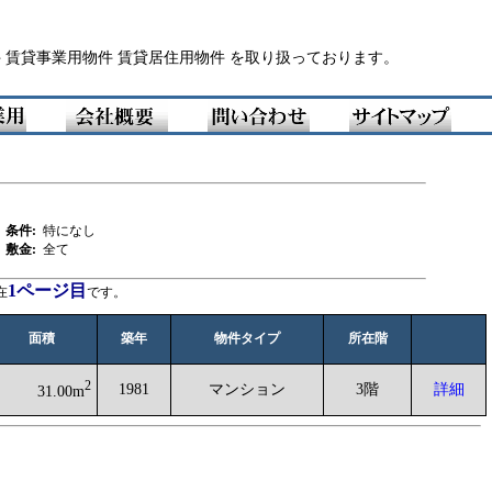
 賃貸事業用物件 賃貸居住用物件 を取り扱っております。
条件:
特になし
敷金:
全て
1ページ目
在
です。
面積
築年
物件タイプ
所在階
2
1981
マンション
3階
詳細
31.00m