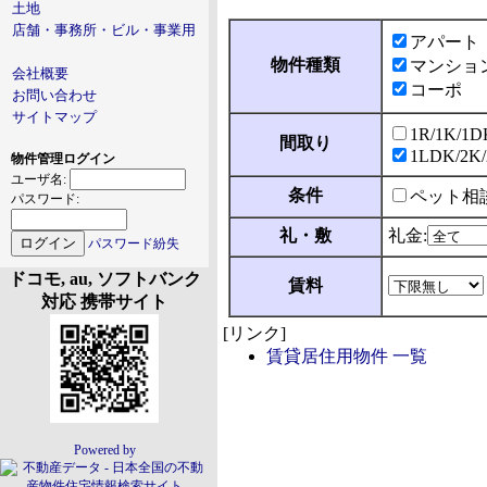
土地
店舗・事務所・ビル・事業用
アパート
物件種類
マンショ
会社概要
コーポ
お問い合わせ
サイトマップ
1R/1K/1D
間取り
1LDK/2K
物件管理ログイン
ユーザ名:
条件
ペット相
パスワード:
礼・敷
礼金:
パスワード紛失
ドコモ, au, ソフトバンク
賃料
対応 携帯サイト
[リンク]
賃貸居住用物件 一覧
Powered by