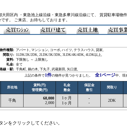
大田区内 ・東急池上線沿線・東急多摩川線沿線にて、 賃貸駐車場物件
分です。 ご来店、お待ちしております。
物件種類:
アパート, マンション, コーポ, ハイツ, テラスハウス, 貸家,
間取り:
1LDK/2K/2DK, 2LDK/3K/3DK, 3LDK/4K/4DK, 4LDK以上,
賃料:
下限無し ～ 上限無し
礼金:
全て
路線・駅:
千鳥町,
鵜の木,
下丸子,
武蔵新田,
矢口渡,
1件
全1ページ
上記の条件で
の物件が見つかりました。
中、現
賃料(円)
礼金
保証金
所在地
間取り
管理費(円)
敷金
敷引
1ヶ月
68,000
-
千鳥
2DK
2,000
-
1ヶ月
タンをクリックしてください。